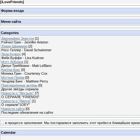
[
iLoveFriends
]
Форма входа
Меню сайта
Categories
Дженнифер Энистон
[1]
Рэйчел Грин - Jennifer Aniston
Дэвид Швиммер
[2]
Росс Геллер - David Schwimmer
Лиза Кудроу
[4]
Фиби Буффе - Lisa Kudrow
Мэтт ЛеБланк
[1]
Джоуи Триббиани - Matt LeBlanc
Кортни Кокс
[0]
Моника Грин - Courteney Cox
Мэттью Перри
[0]
Чендлер Бинг - Matthew Perry
Приглашённые актёры
[0]
Другие звёзды сериала
Новости о "Друзьях"
[7]
О СЕРИАЛЕ "FRIENDS"
Новости о "Джоуи"
[1]
О сериале"JOEY"
Новости сайта
[0]
Последние обновления на сайте
... в процессе заполнения. Мы постараемся заполнить этот пробел в ближайшее врем
Calendar