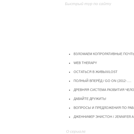
Быстрый тур по сайту
Форум
ВЗЛОМАЕМ КОПРОРАТИВНЫЕ ПОЧТЫ 
WEB THERAPY
ОСТАТЬСЯ В ЖИВЫХ/LOST
ПОЛНЫЙ ВПЕРЁД / GO ON (2012-.....
ДРЕВНЯЯ СИСТЕМА РАЗВИТИЯ ЧЕЛОВ
ДАВАЙТЕ ДРУЖИТЬ!
ВОПРОСЫ И ПРЕДЛОЖЕНИЯ ПО РАБО
ДЖЕННИФЕР ЭНИСТОН / JENNIFER A.
О сериале