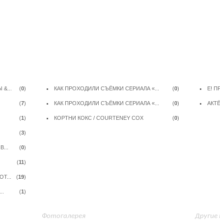
Новости
Загруз
&...
(
0
)
КАК ПРОХОДИЛИ СЪЁМКИ СЕРИАЛА «...
(
0
)
E! П
(
7
)
КАК ПРОХОДИЛИ СЪЁМКИ СЕРИАЛА «...
(
0
)
АКТЁ
(
1
)
КОРТНИ КОКС / COURTENEY COX
(
0
)
(
3
)
...
(
0
)
(
11
)
Т...
(
19
)
..
(
1
)
Фотогалерея
Другие