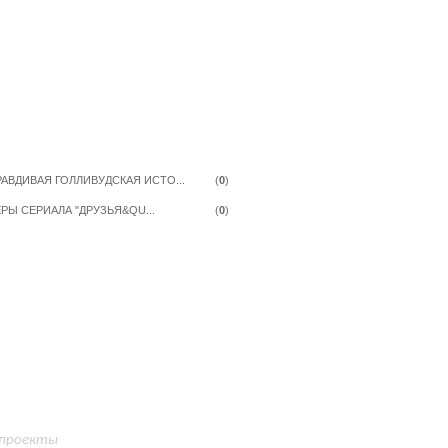
ки
РАВДИВАЯ ГОЛЛИВУДСКАЯ ИСТО...
(
0
)
РЫ СЕРИАЛА "ДРУЗЬЯ&QU...
(
0
)
 проекты